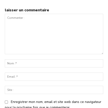
laisser un commentaire
Commenter
:
No
:*
Ema
:*
Sit
:
Enregistrer mon nom, email et site web dans ce navigateur
pour la prochaine fois que je commenterai.