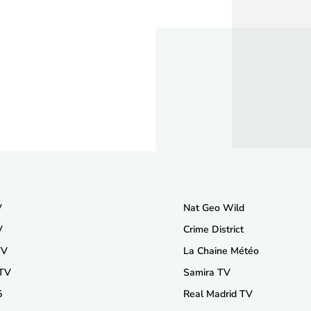
V
Nat Geo Wild
V
Crime District
TV
La Chaine Météo
 TV
Samira TV
5
Real Madrid TV