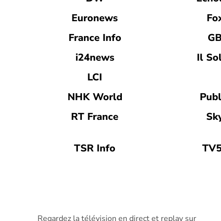
Euronews
Fo
France Info
GB
i24news
Il So
LCI
NHK World
Publ
RT France
Sk
TSR Info
TV5
Regardez la télévision en direct et replay sur