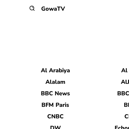
GowaTV
ACTUALITÉ
CULTU
Al Arabiya
Al
Alalam
Al
BBC News
BBC
BFM Paris
B
CNBC
C
DW
Echo