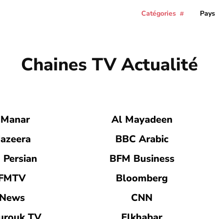
Catégories
Pays
Chaines TV
Actualité
RE
DIVERTISSEMENT
GÉNÉRALISTE
MUSIQUE
PAYS
SP
 Manar
Al Mayadeen
Jazeera
BBC Arabic
 Persian
BFM Business
FMTV
Bloomberg
News
CNN
urouk TV
Elkhabar