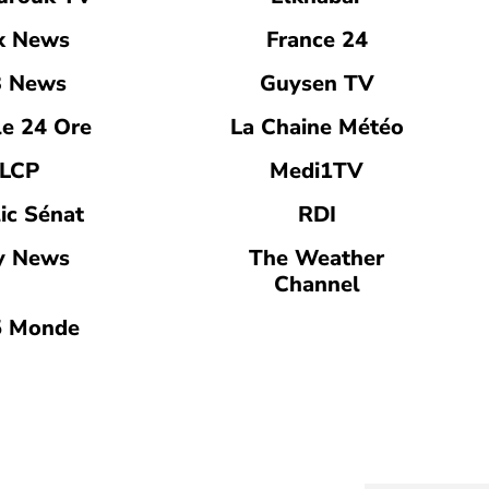
x News
France 24
 News
Guysen TV
le 24 Ore
La Chaine Météo
LCP
Medi1TV
ic Sénat
RDI
y News
The Weather
Channel
 Monde