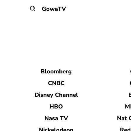
GowaTV
ALGÉRIE
ALLEMAGNE
ARABIE SAOUDITE
ARGEN
Bloomberg
CNBC
Disney Channel
HBO
M
Nasa TV
Nat 
Nickelodeon
Red