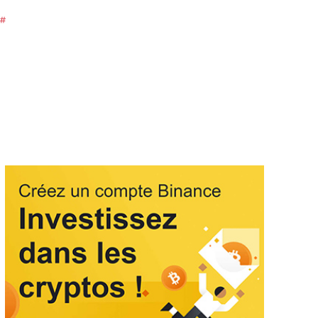
ESPAGNE
ETATS-UNIS
FRANCE
ISRAEL
ITALIE
JAPO