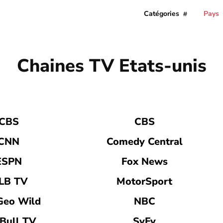
Catégories
Pays
Chaines TV
Etats-unis
TINE
BELGIQUE
CANADA
CORÉE DU SUD
COTE D'IVOIRE
CBS
CBS
CNN
Comedy Central
ESPN
Fox News
LB TV
MotorSport
Geo Wild
NBC
Bull TV
SyFy