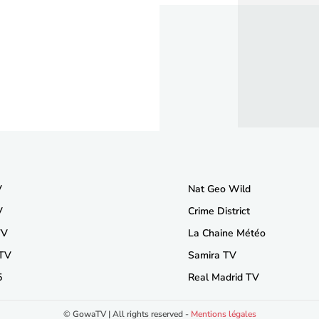
V
Nat Geo Wild
V
Crime District
TV
La Chaine Météo
 TV
Samira TV
5
Real Madrid TV
© GowaTV | All rights reserved -
Mentions légales