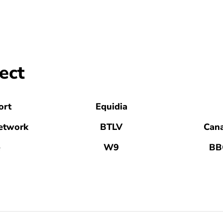
ect
ort
Equidia
etwork
BTLV
Cana
e
W9
BB