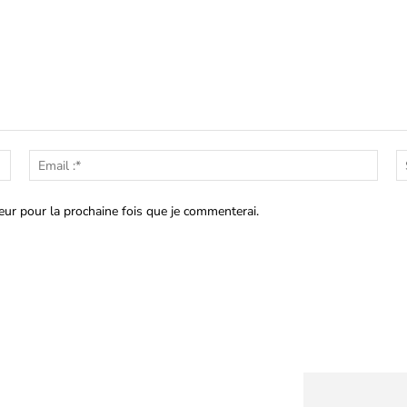
Nom
Emai
:*
:*
eur pour la prochaine fois que je commenterai.