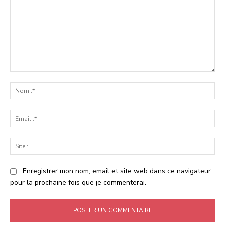
Commenter
:
No
:*
Ema
:*
Sit
:
Enregistrer mon nom, email et site web dans ce navigateur
pour la prochaine fois que je commenterai.