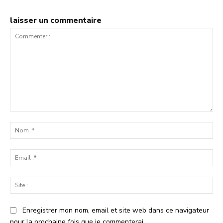
laisser un commentaire
Commenter
:
No
:*
Ema
:*
Sit
:
Enregistrer mon nom, email et site web dans ce navigateur
pour la prochaine fois que je commenterai.