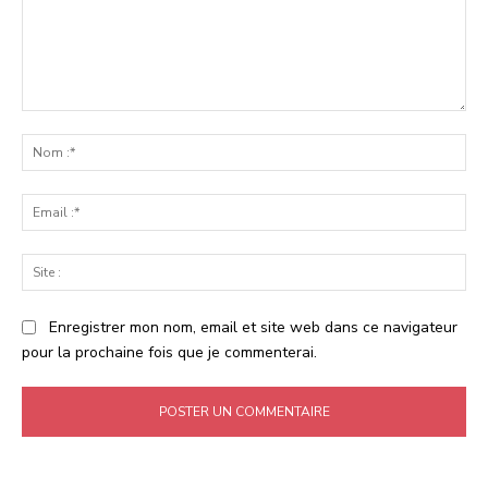
Commenter
:
No
:*
Ema
:*
Sit
:
Enregistrer mon nom, email et site web dans ce navigateur
pour la prochaine fois que je commenterai.