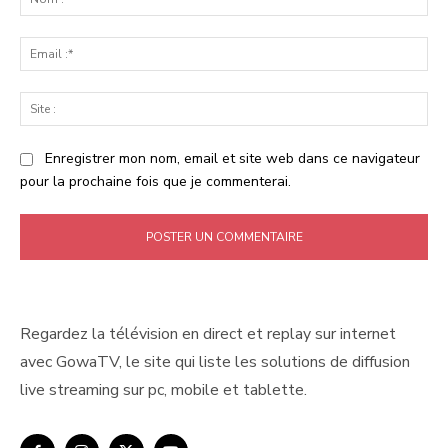
:*
Ema
:*
Sit
:
Enregistrer mon nom, email et site web dans ce navigateur
pour la prochaine fois que je commenterai.
Regardez la télévision en direct et replay sur internet
avec GowaTV, le site qui liste les solutions de diffusion
live streaming sur pc, mobile et tablette.