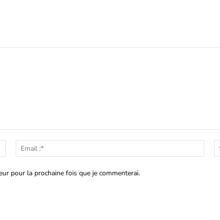
Nom
Emai
:*
:*
eur pour la prochaine fois que je commenterai.