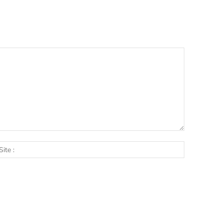
l
Site
: