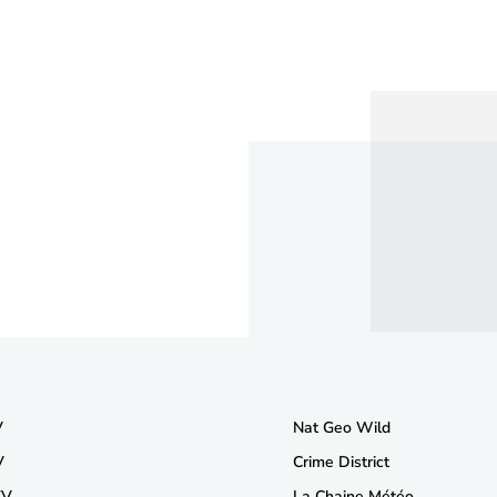
V
Nat Geo Wild
V
Crime District
TV
La Chaine Météo