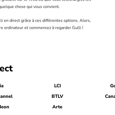
quelque chose qui vous convient.
 en direct grâce à ces différentes options. Alors,
re ordinateur et commencez à regarder Gulli !
ect
ia
LCI
G
hannel
BTLV
Cana
deon
Arte