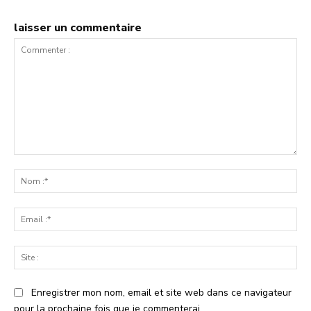
laisser un commentaire
Commenter
:
No
:*
Ema
:*
Sit
:
Enregistrer mon nom, email et site web dans ce navigateur
pour la prochaine fois que je commenterai.