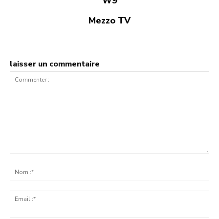
W9
Mezzo TV
laisser un commentaire
Commenter
:
No
:*
Ema
:*