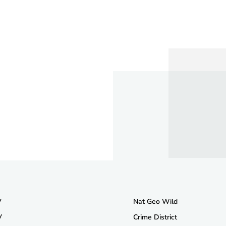
V
Nat Geo Wild
V
Crime District