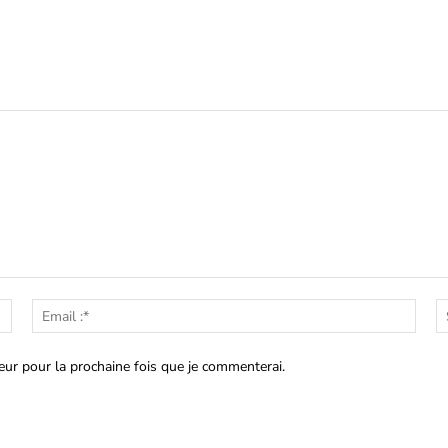
Nom
Emai
:*
:*
eur pour la prochaine fois que je commenterai.