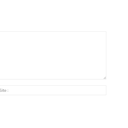
l
Site
: