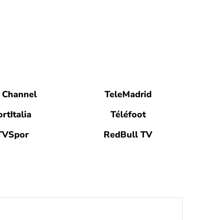
 Channel
TeleMadrid
rtItalia
Téléfoot
TVSpor
RedBull TV