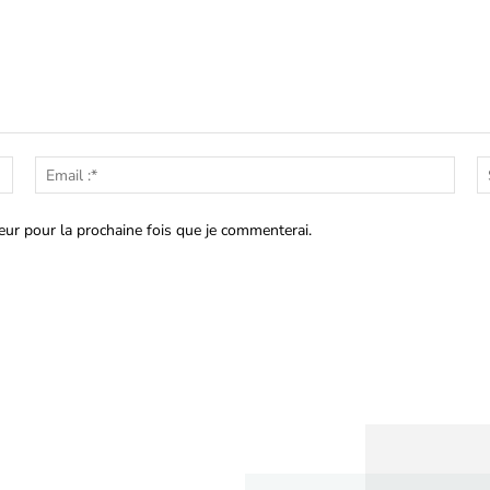
Nom
Emai
:*
:*
eur pour la prochaine fois que je commenterai.