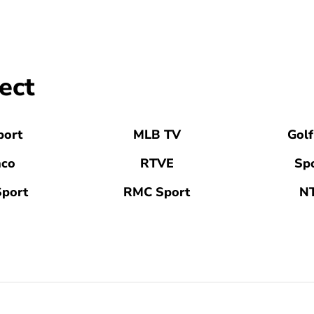
ect
port
MLB TV
Golf
nco
RTVE
Spo
Sport
RMC Sport
N