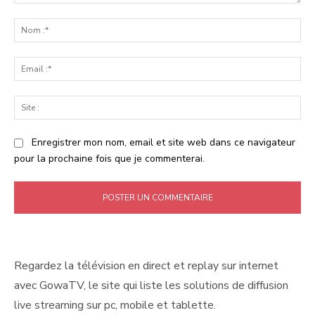
Commenter
:
No
:*
Ema
:*
Sit
:
Enregistrer mon nom, email et site web dans ce navigateur
pour la prochaine fois que je commenterai.
Regardez la télévision en direct et replay sur internet
avec GowaTV, le site qui liste les solutions de diffusion
live streaming sur pc, mobile et tablette.