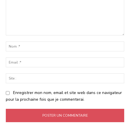
Commenter
:
No
:*
Ema
:*
Sit
:
Enregistrer mon nom, email et site web dans ce navigateur
pour la prochaine fois que je commenterai.