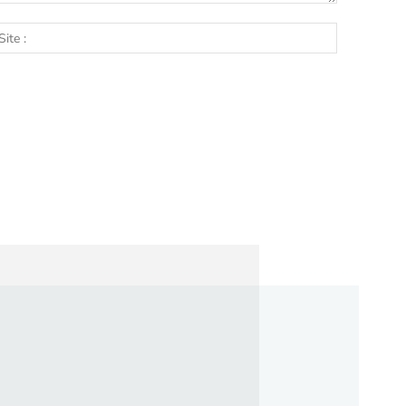
l
Site
: