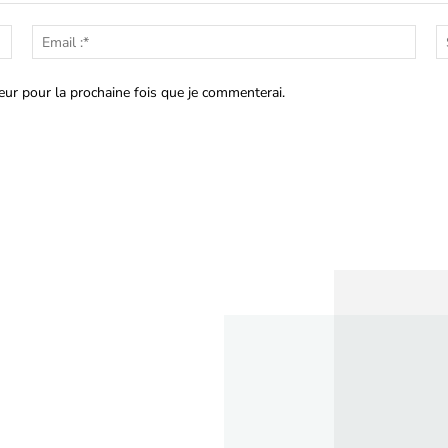
Nom
Emai
:*
:*
eur pour la prochaine fois que je commenterai.