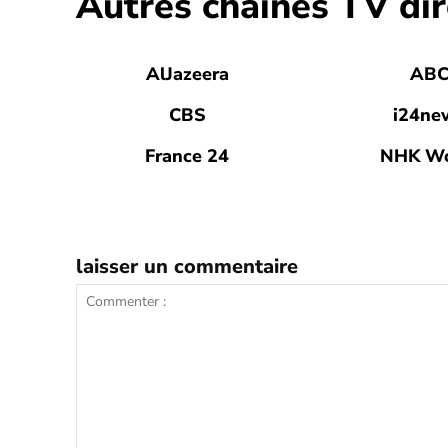
Autres chaines TV dir
AlJazeera
AB
CBS
i24ne
France 24
NHK Wo
laisser un commentaire