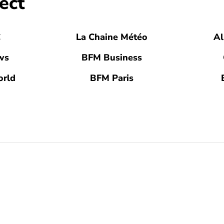
ect
C
La Chaine Météo
Al
ws
BFM Business
rld
BFM Paris