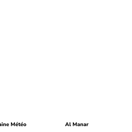
aine Météo
Al Manar