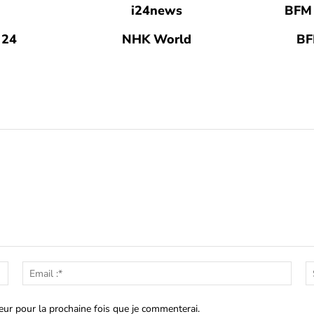
S
i24news
BFM 
 24
NHK World
BF
Nom
Emai
:*
:*
eur pour la prochaine fois que je commenterai.