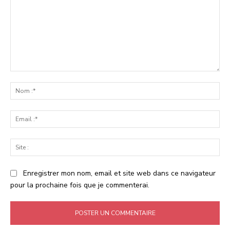
Commenter
:
No
:*
Ema
:*
Sit
:
Enregistrer mon nom, email et site web dans ce navigateur
pour la prochaine fois que je commenterai.