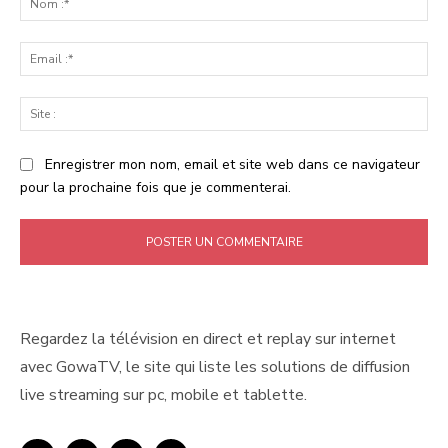
:*
Ema
:*
Sit
:
Enregistrer mon nom, email et site web dans ce navigateur
pour la prochaine fois que je commenterai.
Regardez la télévision en direct et replay sur internet
avec GowaTV, le site qui liste les solutions de diffusion
live streaming sur pc, mobile et tablette.