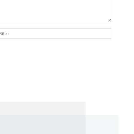
l
Site
: