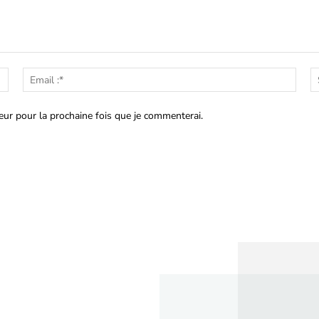
Nom
Emai
:*
:*
eur pour la prochaine fois que je commenterai.