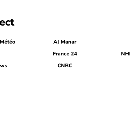
ect
 Météo
Al Manar
N
France 24
NH
ews
CNBC