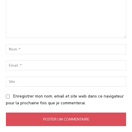
Commenter
:
No
:*
Ema
:*
Sit
:
Enregistrer mon nom, email et site web dans ce navigateur
pour la prochaine fois que je commenterai.